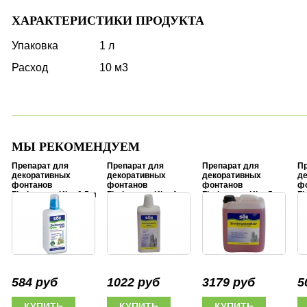
ХАРАКТЕРИСТИКИ ПРОДУКТА
Упаковка
1 л
Расход
10 м3
МЫ РЕКОМЕНДУЕМ
Препарат для
Препарат для
Препарат для
Пр
декоративных
декоративных
декоративных
д
фонтанов
фонтанов
фонтанов
ф
ZierbrunnenKlar 0,5 л
ZierbrunnenKlar 1 л
ZierbrunnenKlar 5 л
Zi
584 руб
1022 руб
3179 руб
5