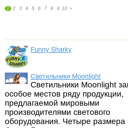
1
2
3
4
5
6
7
8
9
10
>
Funny Sharky
Светильники Moonlight
Светильники Moonlight з
особое местов ряду продукции,
предлагаемой мировыми
производителями светового
оборудования. Четыре размера