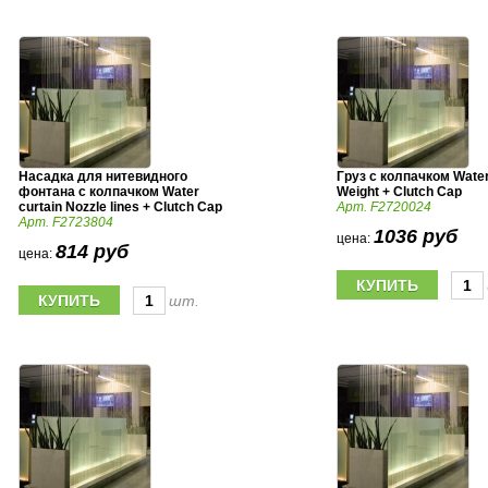
Насадка для нитевидного
Груз с колпачком Water
фонтана с колпачком Water
Weight + Clutch Cap
curtain Nozzle lines + Clutch Cap
Арт. F2720024
Арт. F2723804
1036 руб
цена:
814 руб
цена:
шт.