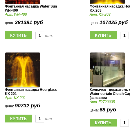
Фонтанная насадка Water Sun
Фонтанная насадка Ho
WN-400
KX 203
Арт. WN-400
Арт. KX-203
381381 руб
107425 руб
цена:
цена:
шт.
Фонтанная насадка Hourglass
Колпачок - держатель 
KX 201
Water curtain Clutch Ca
Арт. KX-201
(запаснои
Арт. F2720035
90732 руб
цена:
68 руб
цена:
шт.