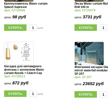
Каплеуловитель Water curtain
Леска Water curtain Myl
Splash Supresor
Roll 100 m
Арт. F2720046
Арт. F2720079
98 руб
3731 руб
цена:
цена:
шт.
Насадка для нитевидного
Фонтанная насадка Gl
фонтана с колпачком Water
mirror waterfall modula
curtain Nozzle + Clutch Cap
SF-207
Арт. F2720013
Арт. SF-207
872 руб
23652 руб
цена:
цена:
шт.