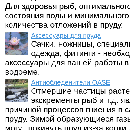
Для здоровья рыб, оптимальног
состояния воды и минимального
количества отложений в пруду.
Аксессуары для пруда
Сачки, ножницы, специал
одежда, фитинги - необх
аксессуары для вашей работы в
водоеме.
Антиобледенители OASE
Отмершие частицы расте
экскременты рыб и т.д. я
причиной процессов гниения в 
пруду. Зимой образующиеся газ
могут покинуть пруд из-за корки 