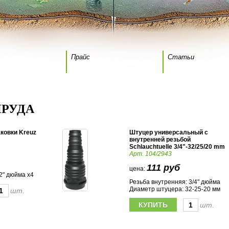
Прайс
Статьи
ПРУДА
аковки Kreuz
Штуцер универсальный с
внутренней резьбой
Schlauchtuelle 3/4"-32/25/20 mm
Арт. 104/2943
111 руб
цена:
2" дюйма х4
Резьба внутренняя: 3/4" дюйма
Диаметр штуцера: 32-25-20 мм
шт.
шт.