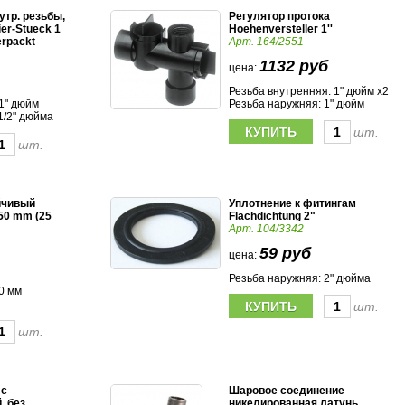
утр. резьбы,
Регулятор протока
er-Stueck 1
Hoehenversteller 1''
erpackt
Арт. 164/2551
1132 руб
цена:
Резьба внутренняя: 1" дюйм х2
1" дюйм
Резьба наружняя: 1" дюйм
1/2" дюйма
шт.
шт.
йчивый
Уплотнение к фитингам
 50 mm (25
Flachdichtung 2"
Арт. 104/3342
59 руб
цена:
Резьба наружняя: 2" дюйма
0 мм
шт.
шт.
 с
Шаровое соединение
, без
никелированная латунь