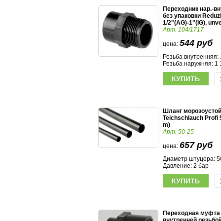
Переходник нар.-вн
без упаковки Reduzi
1/2"(AG)-1"(IG), unv
Арт. 104/1717
544 руб
цена:
Резьба внутренняя: 
Резьба наружняя: 1 
Шланг морозоусто
Teichschlauch Profi
m)
Арт. 50-25
657 руб
цена:
Диаметр штуцера: 5
Давление: 2 бар
Переходная муфта
внутренней резьбой