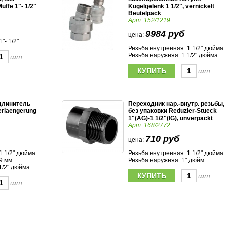
uffe 1"- 1/2"
Kugelgelenk 1 1/2", vernickelt
Beutelpack
Арт. 152/1219
9984 руб
цена:
"- 1/2"
Резьба внутренняя: 1 1/2" дюйма
Резьба наружняя: 1 1/2" дюйма
шт.
шт.
длинитель
Переходник нар.-внутр. резьбы,
erlaengerung
без упаковки Reduzier-Stueck
1"(AG)-1 1/2"(IG), unverpackt
Арт. 168/2772
710 руб
цена:
1 1/2" дюйма
Резьба внутренняя: 1 1/2" дюйма
9 мм
Резьба наружняя: 1" дюйм
1/2" дюйма
шт.
шт.