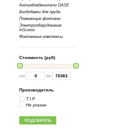
Антиобледенители OASE
Биодобавки для пруда
Плавающие фонтаны
Электрооборудование
InScenio
Фонтанные комплексы
Стоимость (руб)
от
до
Производитель
T.I.P.
Не указан