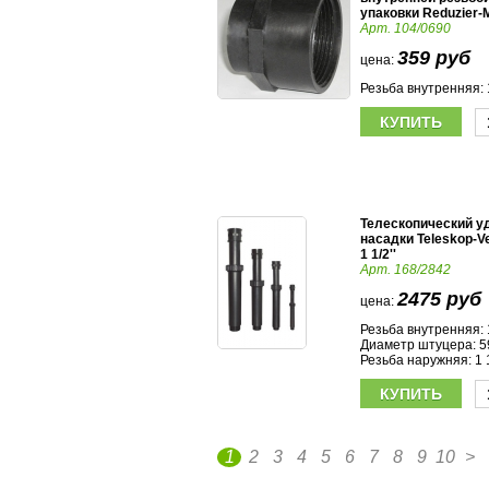
упаковки Reduzier-M
Арт. 104/0690
359 руб
цена:
Резьба внутренняя: 1
Телескопический у
насадки Teleskop-V
1 1/2''
Арт. 168/2842
2475 руб
цена:
Резьба внутренняя: 
Диаметр штуцера: 5
Резьба наружняя: 1 
1
2
3
4
5
6
7
8
9
10
>