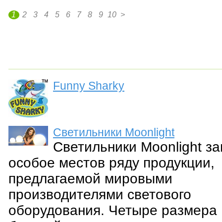
1
2
3
4
5
6
7
8
9
10
>
Funny Sharky
Светильники Moonlight
Светильники Moonlight з
особое местов ряду продукции,
предлагаемой мировыми
производителями светового
оборудования. Четыре размера