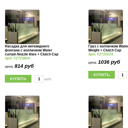
Насадка для нитевидного
Груз с колпачком Water
фонтана с колпачком Water
Weight + Clutch Cap
curtain Nozzle lines + Clutch Cap
Арт. F2720024
Арт. F2723804
1036 руб
цена:
814 руб
цена:
шт.