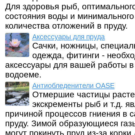
Для здоровья рыб, оптимальног
состояния воды и минимального
количества отложений в пруду.
Аксессуары для пруда
Сачки, ножницы, специал
одежда, фитинги - необх
аксессуары для вашей работы в
водоеме.
Антиобледенители OASE
Отмершие частицы расте
экскременты рыб и т.д. я
причиной процессов гниения в 
пруду. Зимой образующиеся газ
могут покинуть пруд из-за корки 