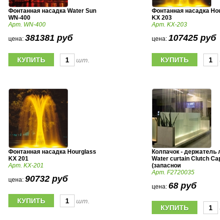
Фонтанная насадка Water Sun
Фонтанная насадка Ho
WN-400
KX 203
Арт. WN-400
Арт. KX-203
381381 руб
107425 руб
цена:
цена:
шт.
Фонтанная насадка Hourglass
Колпачок - держатель 
KX 201
Water curtain Clutch Ca
Арт. KX-201
(запаснои
Арт. F2720035
90732 руб
цена:
68 руб
цена:
шт.