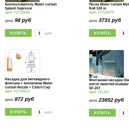
Каплеуловитель Water curtain
Леска Water curtain Myl
Splash Supresor
Roll 100 m
Арт. F2720046
Арт. F2720079
98 руб
3731 руб
цена:
цена:
шт.
Насадка для нитевидного
Фонтанная насадка Gl
фонтана с колпачком Water
mirror waterfall modula
curtain Nozzle + Clutch Cap
SF-207
Арт. F2720013
Арт. SF-207
872 руб
23652 руб
цена:
цена:
шт.