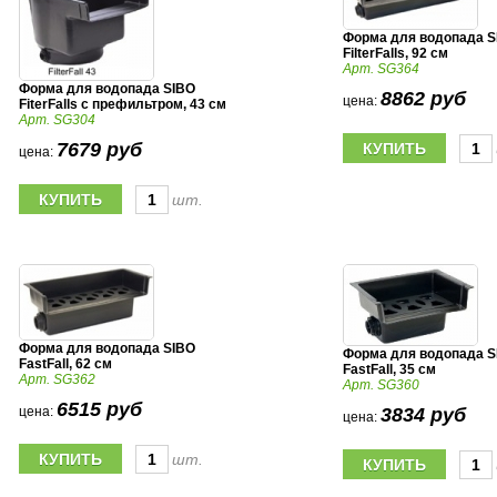
Форма для водопада S
FilterFalls, 92 см
Арт. SG364
Форма для водопада SIBO
8862 руб
цена:
FiterFalls с префильтром, 43 см
Арт. SG304
7679 руб
цена:
шт.
Форма для водопада SIBO
Форма для водопада S
FastFall, 62 см
FastFall, 35 см
Арт. SG362
Арт. SG360
6515 руб
цена:
3834 руб
цена:
шт.