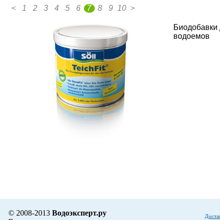
<
1
2
3
4
5
6
7
8
9
10
>
Биодобавки 
водоемов
© 2008-2013
Водоэксперт.ру
Доста