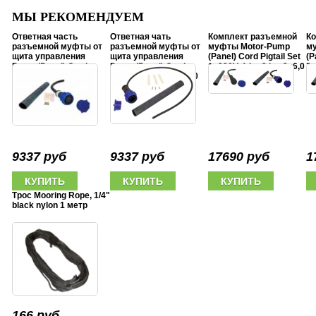
МЫ РЕКОМЕНДУЕМ
Ответная часть
Ответная чать
Комплект разъемной
Ко
разъемной муфты от
разъемной муфты от
муфты Motor-Pump
м
щита управления
щита управления
(Panel) Cord Pigtail Set
(P
Pump (Panel) Cord
Pump (Panel) Cord
1x220V, 1 hp-3 hp, 3x6,0
3x
Pigtail 1x220V, 1 hp-3
Pigtai 3x380V, 5 hp-20
mm2
4x
hp, 3x6,0 mm2
hp, 4x6,0 mm2
9337 руб
9337 руб
17690 руб
1
Трос Mooring Rope, 1/4"
black nylon 1 метр
166 руб