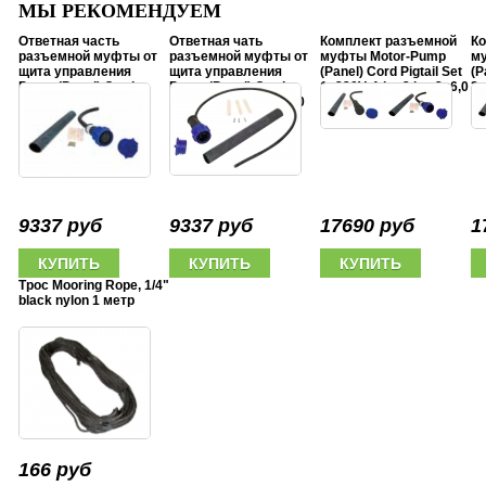
МЫ РЕКОМЕНДУЕМ
Ответная часть
Ответная чать
Комплект разъемной
Ко
разъемной муфты от
разъемной муфты от
муфты Motor-Pump
м
щита управления
щита управления
(Panel) Cord Pigtail Set
(P
Pump (Panel) Cord
Pump (Panel) Cord
1x220V, 1 hp-3 hp, 3x6,0
3x
Pigtail 1x220V, 1 hp-3
Pigtai 3x380V, 5 hp-20
mm2
4x
hp, 3x6,0 mm2
hp, 4x6,0 mm2
9337 руб
9337 руб
17690 руб
1
Трос Mooring Rope, 1/4"
black nylon 1 метр
166 руб