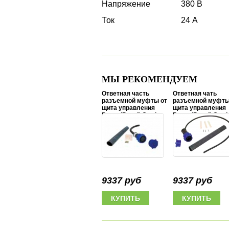
Напряжение
380 В
Ток
24 А
МЫ РЕКОМЕНДУЕМ
Ответная часть
Ответная чать
разъемной муфты от
разъемной муфты
щита управления
щита управления
Pump (Panel) Cord
Pump (Panel) Cord
Pigtail 1x220V, 1 hp-3
Pigtai 3x380V, 5 hp
hp, 3x6,0 mm2
hp, 4x6,0 mm2
9337 руб
9337 руб