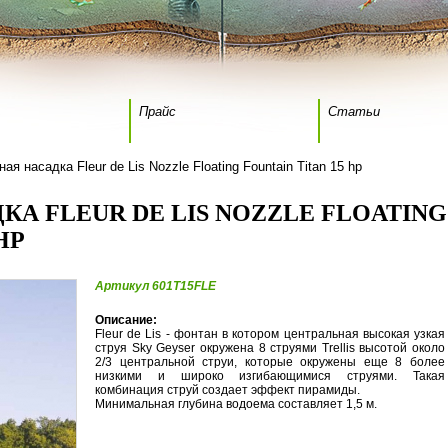
Прайс
Статьи
ая насадка Fleur de Lis Nozzle Floating Fountain Titan 15 hp
А FLEUR DE LIS NOZZLE FLOATING
HP
Артикул 601T15FLE
Описание:
Fleur de Lis - фонтан в котором центральная высокая узкая
струя Sky Geyser окружена 8 струями Trellis высотой около
2/3 центральной струи, которые окружены еще 8 более
низкими и широко изгибающимися струями. Такая
комбинация струй создает эффект пирамиды.
Минимальная глубина водоема составляет 1,5 м.