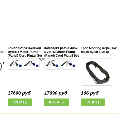
Комплект разъемной
Комплект разъемной
Трос Mooring Rope, 1/4"
 от
муфты Motor-Pump
муфты Motor-Pump
black nylon 1 метр
(Panel) Cord Pigtail Set
(Panel) Cord Pigtail Set
1x220V, 1 hp-3 hp, 3x6,0
3x380V, 5 hp-20 hp,
-20
mm2
4x6,0 mm2
17690 руб
17690 руб
166 руб