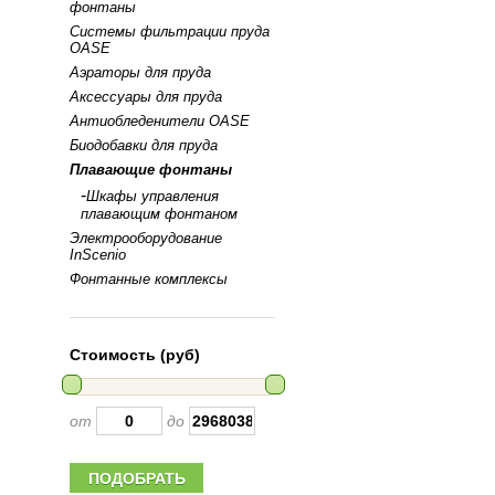
фонтаны
Системы фильтрации пруда
OASE
Аэраторы для пруда
Аксессуары для пруда
Антиобледенители OASE
Биодобавки для пруда
Плавающие фонтаны
-
Шкафы управления
плавающим фонтаном
Электрооборудование
InScenio
Фонтанные комплексы
Стоимость (руб)
от
до