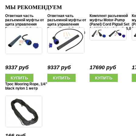
МЫ РЕКОМЕНДУЕМ
Ответная часть
Ответная чать
Комплект разъемной
Ко
разъемной муфты от
разъемной муфты от
муфты Motor-Pump
м
щита управления
щита управления
(Panel) Cord Pigtail Set
(P
Pump (Panel) Cord
Pump (Panel) Cord
1x220V, 1 hp-3 hp, 3x6,0
3x
Pigtail 1x220V, 1 hp-3
Pigtai 3x380V, 5 hp-20
mm2
4x
hp, 3x6,0 mm2
hp, 4x6,0 mm2
9337 руб
9337 руб
17690 руб
1
Трос Mooring Rope, 1/4"
black nylon 1 метр
166 руб