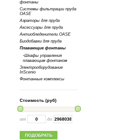
фонтаны
Системы фильтрации пруда
OASE
Аэраторы для пруда
Аксессуары для пруда
Антиобледенители OASE
Биодобавки для пруда
Плавающие фонтаны
-
Шкафы управления
плавающим фонтаном
Электрооборудование
InScenio
Фонтанные комплексы
Стоимость (руб)
от
до