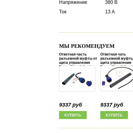
Напряжение
380 В
Ток
13 А
МЫ РЕКОМЕНДУЕМ
Ответная часть
Ответная чать
разъемной муфты от
разъемной муфты
щита управления
щита управления
Pump (Panel) Cord
Pump (Panel) Cord
Pigtail 1x220V, 1 hp-3
Pigtai 3x380V, 5 hp
hp, 3x6,0 mm2
hp, 4x6,0 mm2
9337 руб
9337 руб