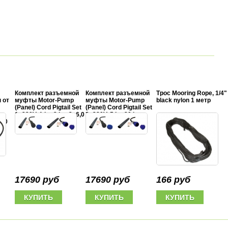
Комплект разъемной
Комплект разъемной
Трос Mooring Rope, 1/4"
 от
муфты Motor-Pump
муфты Motor-Pump
black nylon 1 метр
(Panel) Cord Pigtail Set
(Panel) Cord Pigtail Set
1x220V, 1 hp-3 hp, 3x6,0
3x380V, 5 hp-20 hp,
-20
mm2
4x6,0 mm2
17690 руб
17690 руб
166 руб