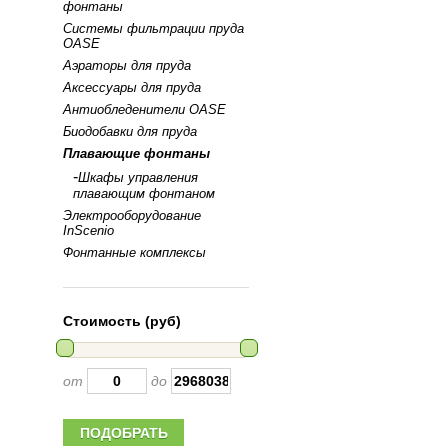
фонтаны
Системы фильтрации пруда
OASE
Аэраторы для пруда
Аксессуары для пруда
Антиобледенители OASE
Биодобавки для пруда
Плавающие фонтаны
-
Шкафы управления
плавающим фонтаном
Электрооборудование
InScenio
Фонтанные комплексы
Стоимость (руб)
от
до