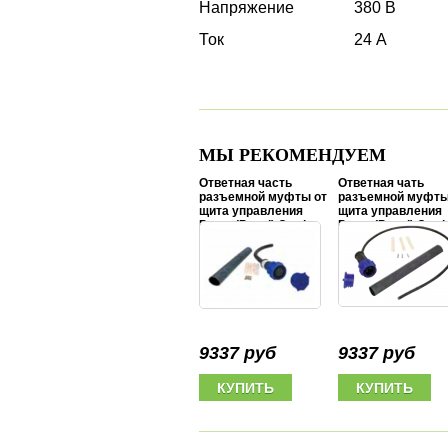
Напряжение
380 В
Ток
24 А
МЫ РЕКОМЕНДУЕМ
Ответная часть
Ответная чать
разъемной муфты от
разъемной муфты
щита управления
щита управления
Pump (Panel) Cord
Pump (Panel) Cord
Pigtail 1x220V, 1 hp-3
Pigtai 3x380V, 5 hp
hp, 3x6,0 mm2
hp, 4x6,0 mm2
9337 руб
9337 руб