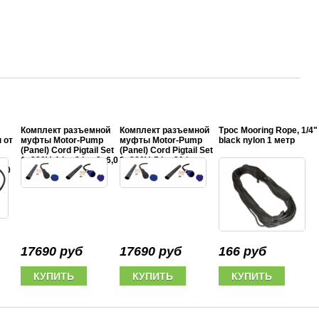
Комплект разъемной
Комплект разъемной
Трос Mooring Rope, 1/4"
 от
муфты Motor-Pump
муфты Motor-Pump
black nylon 1 метр
(Panel) Cord Pigtail Set
(Panel) Cord Pigtail Set
1x220V, 1 hp-3 hp, 3x6,0
3x380V, 5 hp-20 hp,
-20
mm2
4x6,0 mm2
17690 руб
17690 руб
166 руб