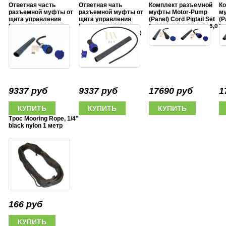
Ответная часть
Ответная чать
Комплект разъемной
Ко
разъемной муфты от
разъемной муфты от
муфты Motor-Pump
м
щита управления
щита управления
(Panel) Cord Pigtail Set
(P
Pump (Panel) Cord
Pump (Panel) Cord
1x220V, 1 hp-3 hp, 3x6,0
3x
Pigtail 1x220V, 1 hp-3
Pigtai 3x380V, 5 hp-20
mm2
4x
hp, 3x6,0 mm2
hp, 4x6,0 mm2
9337 руб
9337 руб
17690 руб
1
Трос Mooring Rope, 1/4"
black nylon 1 метр
166 руб