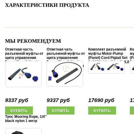
ХАРАКТЕРИСТИКИ ПРОДУКТА
МЫ РЕКОМЕНДУЕМ
Ответная часть
Ответная чать
Комплект разъемной
Ко
разъемной муфты от
разъемной муфты от
муфты Motor-Pump
м
щита управления
щита управления
(Panel) Cord Pigtail Set
(P
Pump (Panel) Cord
Pump (Panel) Cord
1x220V, 1 hp-3 hp, 3x6,0
3x
Pigtail 1x220V, 1 hp-3
Pigtai 3x380V, 5 hp-20
mm2
4x
hp, 3x6,0 mm2
hp, 4x6,0 mm2
9337 руб
9337 руб
17690 руб
1
Трос Mooring Rope, 1/4"
black nylon 1 метр