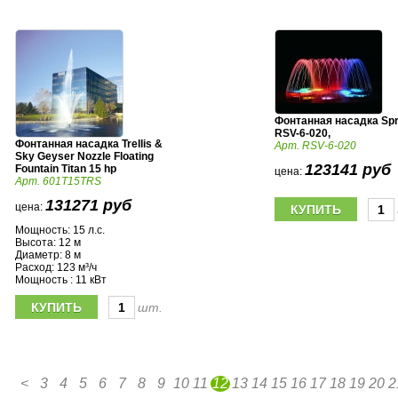
Фонтанная насадка Spr
RSV-6-020,
Фонтанная насадка Trellis &
Арт. RSV-6-020
Sky Geyser Nozzle Floating
123141 руб
Fountain Titan 15 hp
цена:
Арт. 601T15TRS
131271 руб
цена:
Мощность: 15 л.с.
Высота: 12 м
Диаметр: 8 м
Расход: 123 м³/ч
Мощность : 11 кВт
шт.
<
3
4
5
6
7
8
9
10
11
12
13
14
15
16
17
18
19
20
2