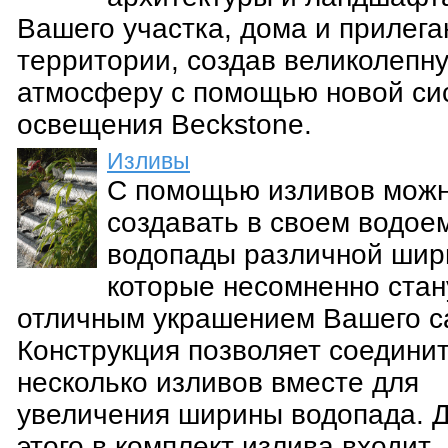
Вашего участка, дома и прилег
территории, создав великолепн
атмосферу с помощью новой си
освещения Beckstone.
Изливы
С помощью изливов мож
создавать в своем водое
водопады различной шир
которые несомненно стан
отличным украшением Вашего с
Конструкция позволяет соедини
несколько изливов вместе для
увеличения ширины водопада. 
этого в комплект излива входит