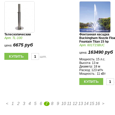
Телескопическии
Фонтанная насадка
Арт. TL-100
Buckingham Nozzle Floa
Fountain Titan 15 hp
6675 руб
Арт. 601T15BUC
цена:
163490 руб
цена:
шт.
Мощность: 15 л.с.
Высота: 13 м
Диаметр: 18 м
Расход: 123 м³/ч
Мощность : 11 кВт
<
1
2
3
4
5
6
7
8
9
10
11
12
13
14
15
16
>