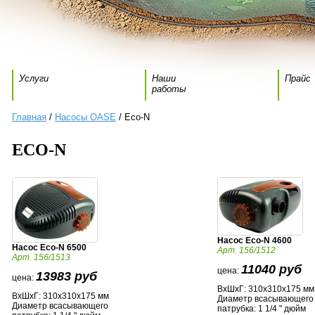
Услуги
Наши
Прайс
работы
Главная
/
Насосы OASE
/ Eco-N
ECO-N
Насос Eco-N 4600
Насос Eco-N 6500
Арт. 156/1512
Арт. 156/1513
11040 руб
цена:
13983 руб
цена:
ВхШхГ: 310х310х175 мм
ВхШхГ: 310х310х175 мм
Диаметр всасывающего
Диаметр всасывающего
патрубка: 1 1/4 " дюйм