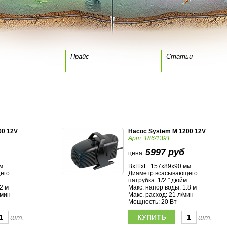
Прайс
Статьи
00 12V
Насос System M 1200 12V
Арт. 186/1391
5997 руб
цена:
м
ВхШхГ: 157х89х90 мм
его
Диаметр всасывающего
патрубка: 1/2 " дюйм
2 м
Макс. напор воды: 1.8 м
/мин
Макс. расход: 21 л/мин
Мощность: 20 Вт
шт.
шт.