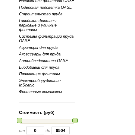
Насадки для фонтанов OASE
Подводная подсветка OASE
Строительство пруда
Городские фонтаны,
парковые и уличные
фонтаны
Системы фильтрации пруда
OASE
Аэраторы для пруда
Аксессуары для пруда
Антиобледенители OASE
Биодобавки для пруда
Плавающие фонтаны
Электрооборудование
InScenio
Фонтанные комплексы
Стоимость (руб)
от
до