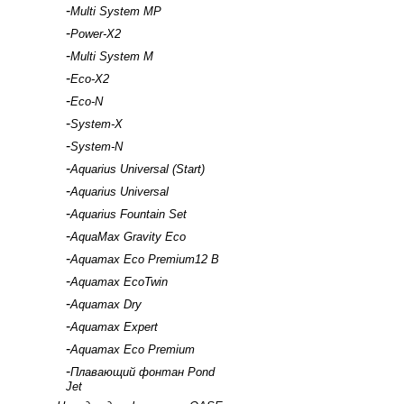
-
Multi System MP
-
Power-X2
-
Multi System M
-
Eco-X2
-
Eco-N
-
System-X
-
System-N
-
Aquarius Universal (Start)
-
Aquarius Universal
-
Aquarius Fountain Set
-
AquaMax Gravity Eco
-
Aquamax Eco Premium12 B
-
Aquamax EcoTwin
-
Aquamax Dry
-
Aquamax Expert
-
Aquamax Eco Premium
-
Плавающий фонтан Pond
Jet