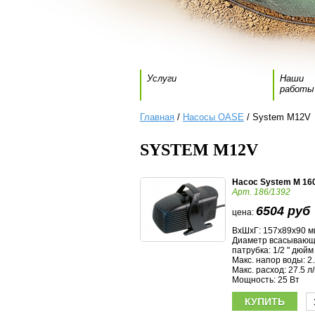
Услуги
Наши
работы
Главная
/
Насосы OASE
/ System M12V
SYSTEM M12V
Насос System M 16
Арт. 186/1392
6504 руб
цена:
ВхШхГ: 157х89х90 м
Диаметр всасывающ
патрубка: 1/2 " дюйм
Макс. напор воды: 2.
Макс. расход: 27.5 л
Мощность: 25 Вт