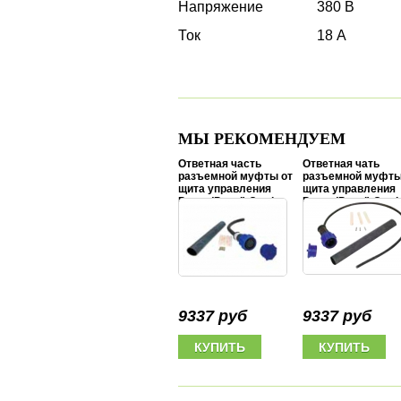
Напряжение
380 В
Ток
18 А
МЫ РЕКОМЕНДУЕМ
Ответная часть
Ответная чать
разъемной муфты от
разъемной муфты
щита управления
щита управления
Pump (Panel) Cord
Pump (Panel) Cord
Pigtail 1x220V, 1 hp-3
Pigtai 3x380V, 5 hp
hp, 3x6,0 mm2
hp, 4x6,0 mm2
9337 руб
9337 руб