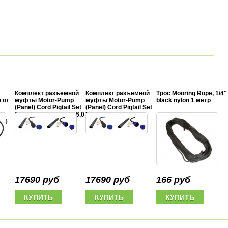
Комплект разъемной
Комплект разъемной
Трос Mooring Rope, 1/4"
 от
муфты Motor-Pump
муфты Motor-Pump
black nylon 1 метр
(Panel) Cord Pigtail Set
(Panel) Cord Pigtail Set
1x220V, 1 hp-3 hp, 3x6,0
3x380V, 5 hp-20 hp,
-20
mm2
4x6,0 mm2
17690 руб
17690 руб
166 руб