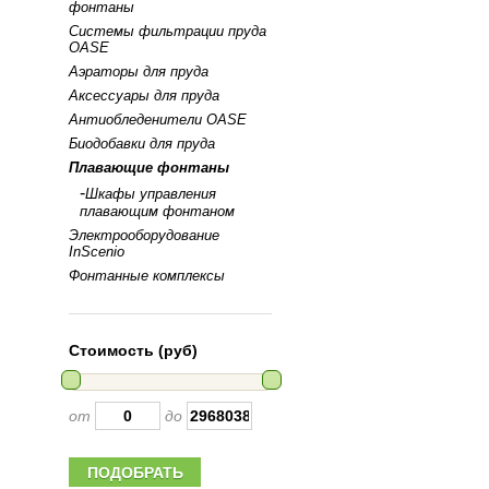
фонтаны
Системы фильтрации пруда
OASE
Аэраторы для пруда
Аксессуары для пруда
Антиобледенители OASE
Биодобавки для пруда
Плавающие фонтаны
-
Шкафы управления
плавающим фонтаном
Электрооборудование
InScenio
Фонтанные комплексы
Стоимость (руб)
от
до