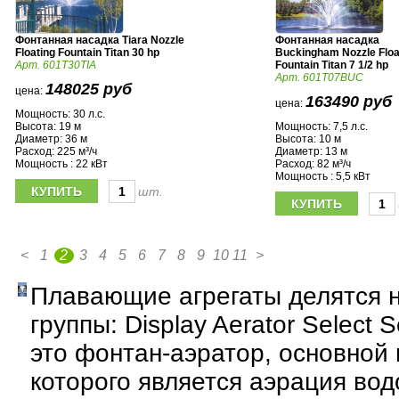
Фонтанная насадка Tiara Nozzle
Фонтанная насадка
Floating Fountain Titan 30 hp
Buckingham Nozzle Floa
Арт. 601T30TIA
Fountain Titan 7 1/2 hp
Арт. 601T07BUC
148025 руб
цена:
163490 руб
цена:
Мощность: 30 л.с.
Высота: 19 м
Мощность: 7,5 л.с.
Диаметр: 36 м
Высота: 10 м
Расход: 225 м³/ч
Диаметр: 13 м
Мощность : 22 кВт
Расход: 82 м³/ч
Мощность : 5,5 кВт
шт.
<
1
2
3
4
5
6
7
8
9
10
11
>
Плавающие агрегаты делятся н
группы: Display Aerator Select Se
это фонтан-аэратор, основной
которого является аэрация вод