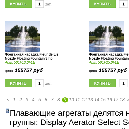
шт.
Фонтанная насадка Fleur de Lis
Фонтанная насадка Fleu
Nozzle Floating Fountain 3 hp
Nozzle Floating Fountain
Арт. 501F13.0FLE
Арт. 501F25.0FLE
155757 руб
155757 руб
цена:
цена:
шт.
<
1
2
3
4
5
6
7
8
9
10
11
12
13
14
15
16
17
18
Плавающие агрегаты делятся н
группы: Display Aerator Select Se