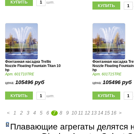
шт.
Фонтанная насадка Trellis
Фонтанная насадка Trel
Nozzle Floating Fountain Titan 10
Nozzle Floating Fountain
hp
hp
Арт. 601T10TRE
Арт. 601T15TRE
105496 руб
105496 руб
цена:
цена:
шт.
<
1
2
3
4
5
6
7
8
9
10
11
12
13
14
15
16
>
Плавающие агрегаты делятся н